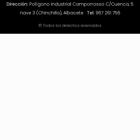
Dirección:
Polígono Industrial Camporrosso C/Cuenca, 5
nave 3 (Chinchilla), Albacete ·
Tel:
967 261 756
© Todos los derechos reservados