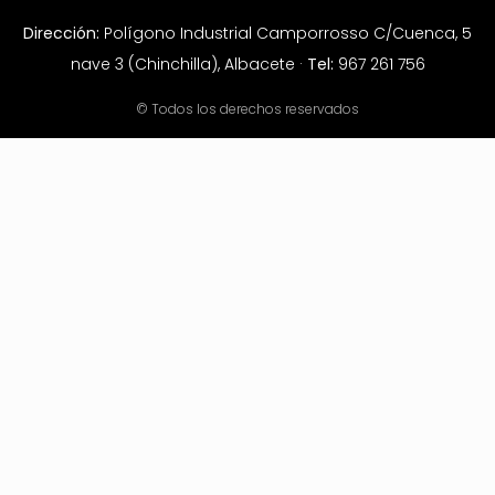
Dirección:
Polígono Industrial Camporrosso C/Cuenca, 5
nave 3 (Chinchilla), Albacete ·
Tel:
967 261 756
© Todos los derechos reservados