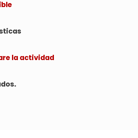
ble​
sticas​
e la actividad​
dos.​