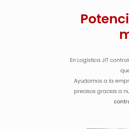
Potenc
m
En Logística JIT cont
que
Ayudamos a la empre
precisos gracias a nu
contr