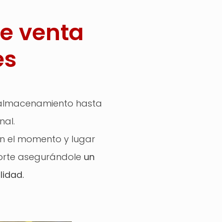
e venta
es
u almacenamiento hasta
nal.
n el momento y lugar
sporte asegurándole
un
lidad.