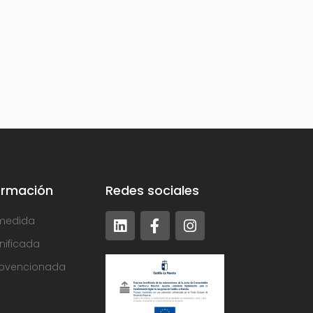
ormación
Redes sociales
medida
nificada
bvencionada