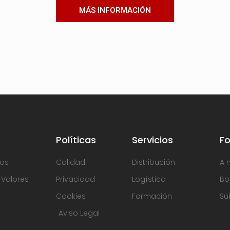
MÁS INFORMACIÓN
Políticas
Servicios
F
os
Calidad
Distribución
A 
, Valores
Privacidad
Logística
Bo
Cookies
Formación
Su
Aviso Legal