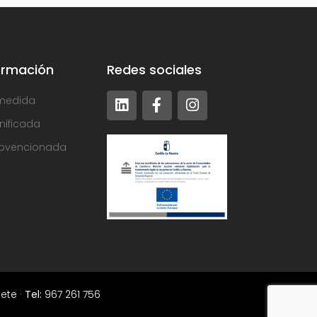
ormación
Redes sociales
medida
nificada
bvencionada
ete ·
Tel:
967 261 756