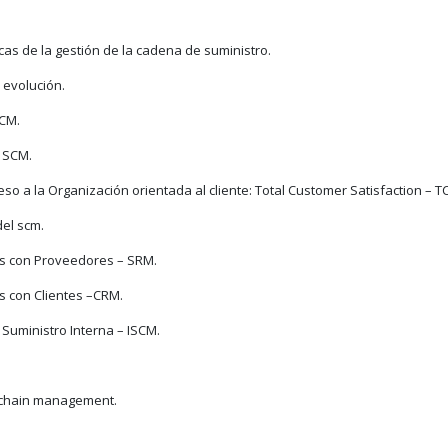
cas de la gestión de la cadena de suministro.
y evolución.
SCM.
l SCM.
so a la Organización orientada al cliente: Total Customer Satisfaction – T
el scm.
nes con Proveedores – SRM.
es con Clientes –CRM.
 Suministro Interna – ISCM.
 chain management.