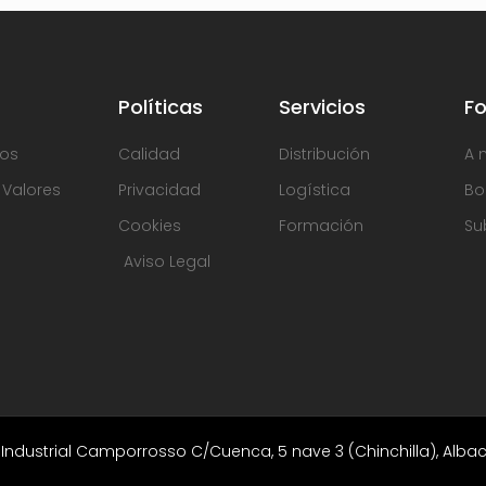
Políticas
Servicios
F
os
Calidad
Distribución
A 
, Valores
Privacidad
Logística
Bo
Cookies
Formación
Su
Aviso Legal
Industrial Camporrosso C/Cuenca, 5 nave 3 (Chinchilla), Albac